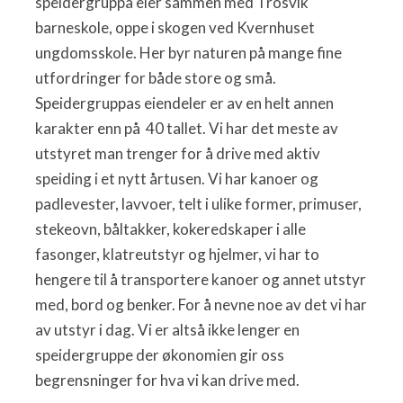
speidergruppa eier sammen med Trosvik
barneskole, oppe i skogen ved Kvernhuset
ungdomsskole. Her byr naturen på mange fine
utfordringer for både store og små.
Speidergruppas eiendeler er av en helt annen
karakter enn på 40 tallet. Vi har det meste av
utstyret man trenger for å drive med aktiv
speiding i et nytt årtusen. Vi har kanoer og
padlevester, lavvoer, telt i ulike former, primuser,
stekeovn, båltakker, kokeredskaper i alle
fasonger, klatreutstyr og hjelmer, vi har to
hengere til å transportere kanoer og annet utstyr
med, bord og benker. For å nevne noe av det vi har
av utstyr i dag. Vi er altså ikke lenger en
speidergruppe der økonomien gir oss
begrensninger for hva vi kan drive med.