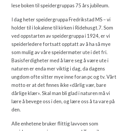
lese boken til speidergruppas 75 års jubileum.
I dag heter speidergruppa Fredrikstad MS – vi
holder til i lokalene til kirken i Ridehusgt.7. Som
ved oppstarten av speidergruppa i 1924, er vi
speiderledere fortsatt opptatt av å ha så mye
som mulig av våre speidermøter ute i det fri.
Basisferdigheter med å lære seg å være ute i
naturen er enda mer viktig i dag, da dagens
ungdom ofte sitter mye inne foran pc og tv. Vårt
motto er at det finnes ikke «dårlig vær, bare
dårlige klær». Skal man bli glad i naturen må vi
lære å bevege oss i den, og lære oss å ta vare på
den.
Alle enhetene bruker flittig lavvoen som