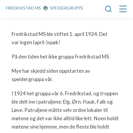
FREDRIKSTAD MS
SPEIDERGRUPPE
Fredrikstad MS ble stiftet 1. april 1924. Det
var ingen (april-)spøk!
På den tiden het ikke gruppa Fredrikstad MS.
Mye har skjedd siden oppstarten av
speidergruppa vår.
I 1924 het gruppa vår 6. Fredrikstad, og troppen
ble delt inn i patruljene: Elg, Ørn, Hauk, Falk og
Løve. Patruljene måtte selv ordne lokaler til
møtene og det var ikke alltid like lett. Noen holdt
møtene sine hjemme, men de fleste ble holdt