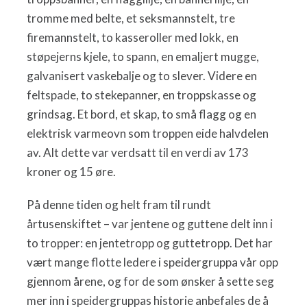
tromme med belte, et seksmannstelt, tre
firemannstelt, to kasseroller med lokk, en
støpejerns kjele, to spann, en emaljert mugge,
galvanisert vaskebalje og to slever. Videre en
feltspade, to stekepanner, en troppskasse og
grindsag. Et bord, et skap, to små flagg og en
elektrisk varmeovn som troppen eide halvdelen
av. Alt dette var verdsatt til en verdi av 173
kroner og 15 øre.
På denne tiden og helt fram til rundt
årtusenskiftet – var jentene og guttene delt inn i
to tropper: en jentetropp og guttetropp. Det har
vært mange flotte ledere i speidergruppa vår opp
gjennom årene, og for de som ønsker å sette seg
mer inn i speidergruppas historie anbefales de å