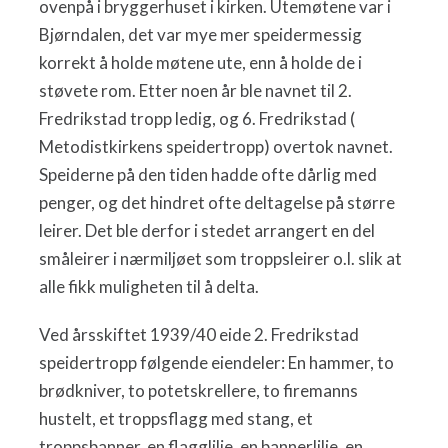
ovenpå i bryggerhuset i kirken. Utemøtene var i
Bjørndalen, det var mye mer speidermessig
korrekt å holde møtene ute, enn å holde de i
støvete rom. Etter noen år ble navnet til 2.
Fredrikstad tropp ledig, og 6. Fredrikstad (
Metodistkirkens speidertropp) overtok navnet.
Speiderne på den tiden hadde ofte dårlig med
penger, og det hindret ofte deltagelse på større
leirer. Det ble derfor i stedet arrangert en del
småleirer i nærmiljøet som troppsleirer o.l. slik at
alle fikk muligheten til å delta.
Ved årsskiftet 1939/40 eide 2. Fredrikstad
speidertropp følgende eiendeler: En hammer, to
brødkniver, to potetskrellere, to firemanns
hustelt, et troppsflagg med stang, et
troppsbanner, en flagglilje, en bannerlilje, en